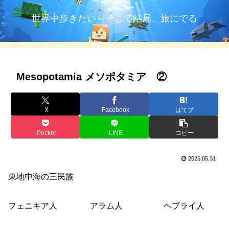
世界中歩きたい～そして結局、旅にでる
Mesopotamia メソポタミア ②
X
Facebook
はてブ
Pocket
LINE
コピー
2025.05.31
東地中海の三民族
フェニキア人 アラム人 ヘブライ人