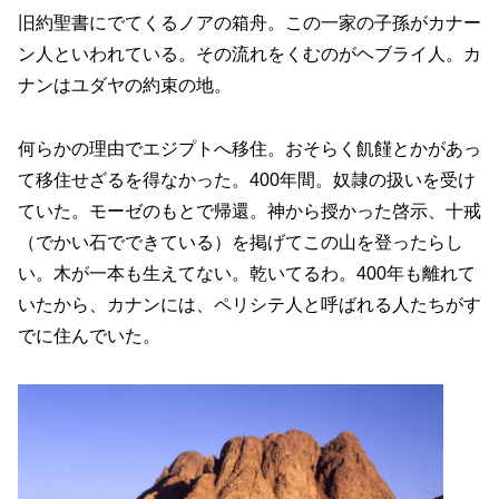
旧約聖書にでてくるノアの箱舟。この一家の子孫がカナー
ン人といわれている。その流れをくむのがヘブライ人。カ
ナンはユダヤの約束の地。
何らかの理由でエジプトへ移住。おそらく飢饉とかがあっ
て移住せざるを得なかった。400年間。奴隷の扱いを受け
ていた。モーゼのもとで帰還。神から授かった啓示、十戒
（でかい石でできている）を掲げてこの山を登ったらし
い。木が一本も生えてない。乾いてるわ。400年も離れて
いたから、カナンには、ペリシテ人と呼ばれる人たちがす
でに住んでいた。