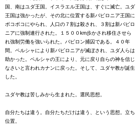
国、南はユダ王国。イスラエル王国は、すぐに滅亡。ユダ
王国は強かったが、その北に位置する新バビロニア王国に
ボコボコにやられ、人口の７割は殺され、３割は新バビロ
ニアに強制連行された。１５００km歩かされ移住させら
れ強制労働を強いられた。バビロン捕囚である。４０年
間。ペルシャにより新バビロニアが滅ぼされ、ユダ人らは
助かった。ペルシャの王により、元に戻り自らの神を信じ
なさいと言われカナンに戻った。そして、ユダヤ教が誕生
した。
ユダヤ教は苦しみから生まれた。選民思想。
自分たちは違う。自分たちだけは違う、という思想。立ち
位置。