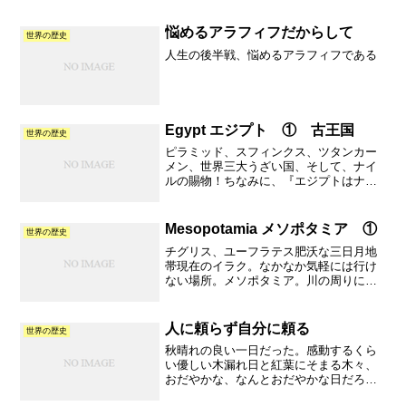
悩めるアラフィフだからして
世界の歴史
人生の後半戦、悩めるアラフィフである
Egypt エジプト ① 古王国
世界の歴史
ピラミッド、スフィンクス、ツタンカー
メン、世界三大うざい国、そして、ナイ
ルの賜物！ちなみに、『エジプトはナイ
ルの賜物』といったのはヘロドトス。ヘ
ロドトスは、古代ギリシャの歴史
家。"The father of history"と呼ばれる人
Mesopotamia メソポタミア ①
世界の歴史
物。...
チグリス、ユーフラテス肥沃な三日月地
帯現在のイラク。なかなか気軽には行け
ない場所。メソポタミア。川の周りに低
い山脈がある。その山脈が防備の役目を
果たしている。山脈に囲われていると防
備がしっかりしているように思えるが、
人に頼らず自分に頼る
世界の歴史
ところが、皮肉にも低い山...
秋晴れの良い一日だった。感動するくら
い優しい木漏れ日と紅葉にそまる木々、
おだやかな、なんとおだやかな日だろう
か。気持ち良すぎて猫と並んで窓際でゴ