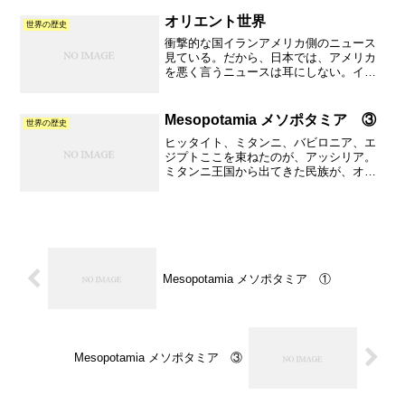
ロンと横になる。今日は息子らも出払
い、何の予定も入れてなく暇だった。こ
オリエント世界
世界の歴史
ういう瞬間に、ふと、こころ...
衝撃的な国イランアメリカ側のニュース
見ている。だから、日本では、アメリカ
を悪く言うニュースは耳にしない。イラ
ンは、いろんな宗教が生まれている。た
った今は、イスラム教だけど、いろんな
宗教が生まれた場所。どんな魅力がある
Mesopotamia メソポタミア ③
世界の歴史
のだろう。紀元前550年...
ヒッタイト、ミタンニ、バビロニア、エ
ジプトここを束ねたのが、アッシリア。
ミタンニ王国から出てきた民族が、オリ
エントを統一した。アッシュールが都。
今のイラク。50年後、弱体化して4つに分
裂。ヒッタイト地域が、リディアにな
り、（リディアは優秀、...
Mesopotamia メソポタミア ①
Mesopotamia メソポタミア ③