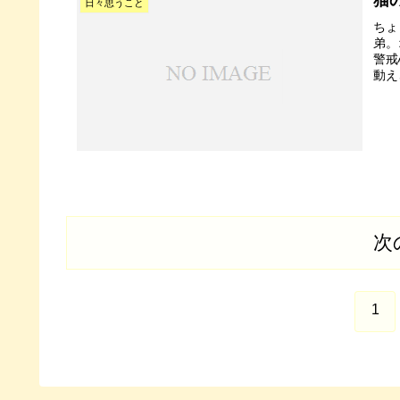
日々思うこと
ちょ
弟。
警戒
動え
次
1