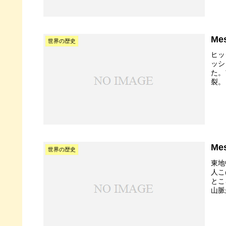
Me
世界の歴史
ヒッ
ッシ
た。
裂。
Me
世界の歴史
東
人こ
とこ
山脈