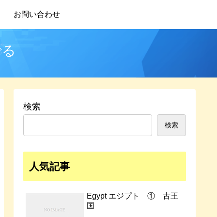
お問い合わせ
でる
検索
検索
人気記事
Egypt エジプト ① 古王
国