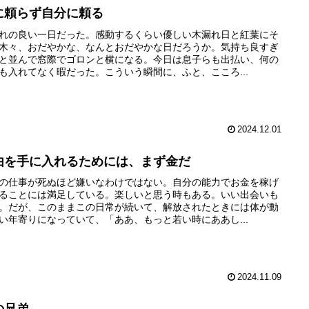
に頼らず自分に頼る
れの良い一日だった。感動するくらい優しい木漏れ日と紅葉にそ
木々、おだやかな、なんとおだやかな日だろうか。気持ち良すぎ
と並んで窓際でゴロンと横になる。今日は息子らも出払い、何の
も入れてなく暇だった。こういう瞬間に、ふと、こころ...
2024.12.01
由を手に入れるためには、まず金だ
の仕事が死ぬほど嫌いなわけではない。自分の能力でお金を稼げ
ることには満足している。楽しいと思う時もある。いい出会いも
。だが、このままこの日常が続いて、解放されたときには体が動
い年寄りになっていて、「ああ、もっと若い時にああし...
2024.11.09
の兄弟