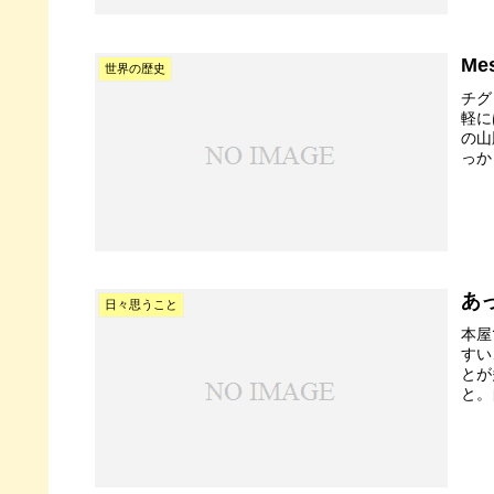
Me
世界の歴史
チグ
軽に
の山
っか
あ
日々思うこと
本屋
すい
とが
と。