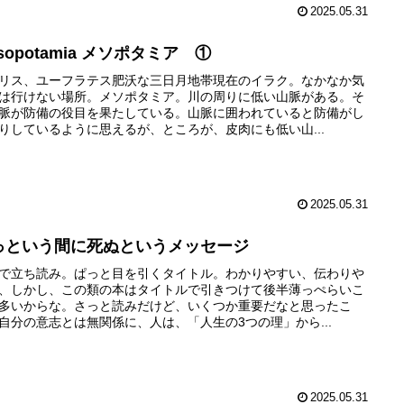
2025.05.31
sopotamia メソポタミア ①
リス、ユーフラテス肥沃な三日月地帯現在のイラク。なかなか気
は行けない場所。メソポタミア。川の周りに低い山脈がある。そ
脈が防備の役目を果たしている。山脈に囲われていると防備がし
りしているように思えるが、ところが、皮肉にも低い山...
2025.05.31
っという間に死ぬというメッセージ
で立ち読み。ぱっと目を引くタイトル。わかりやすい、伝わりや
、しかし、この類の本はタイトルで引きつけて後半薄っぺらいこ
多いからな。さっと読みだけど、いくつか重要だなと思ったこ
自分の意志とは無関係に、人は、「人生の3つの理」から...
2025.05.31