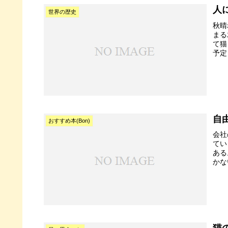
人
世界の歴史
秋晴
まる
て猫
予定
自
おすすめ本(Bon)
会社
てい
ある
かな
猫