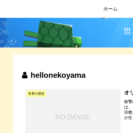
ホーム
世
hellonekoyama
オ
世界の歴史
衝撃
は、
宗教
が生