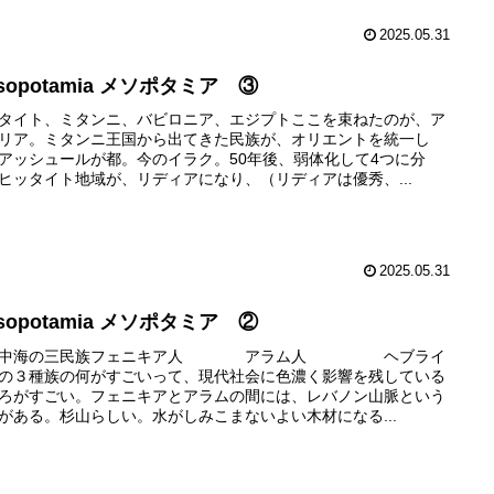
2025.05.31
sopotamia メソポタミア ③
タイト、ミタンニ、バビロニア、エジプトここを束ねたのが、ア
リア。ミタンニ王国から出てきた民族が、オリエントを統一し
アッシュールが都。今のイラク。50年後、弱体化して4つに分
ヒッタイト地域が、リディアになり、（リディアは優秀、...
2025.05.31
sopotamia メソポタミア ②
地中海の三民族フェニキア人 アラム人 ヘブライ
の３種族の何がすごいって、現代社会に色濃く影響を残している
ろがすごい。フェニキアとアラムの間には、レバノン山脈という
がある。杉山らしい。水がしみこまないよい木材になる...