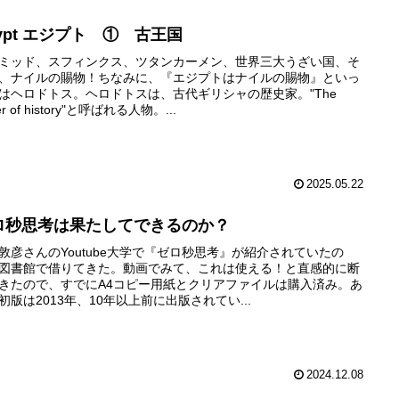
ypt エジプト ① 古王国
ミッド、スフィンクス、ツタンカーメン、世界三大うざい国、そ
、ナイルの賜物！ちなみに、『エジプトはナイルの賜物』といっ
はヘロドトス。ヘロドトスは、古代ギリシャの歴史家。"The
her of history"と呼ばれる人物。...
2025.05.22
ロ秒思考は果たしてできるのか？
敦彦さんのYoutube大学で『ゼロ秒思考』が紹介されていたの
図書館で借りてきた。動画でみて、これは使える！と直感的に断
きたので、すでにA4コピー用紙とクリアファイルは購入済み。あ
初版は2013年、10年以上前に出版されてい...
2024.12.08