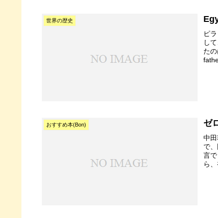
Eg
世界の歴史
ピラ
して
たの
fat
ゼ
おすすめ本(Bon)
中田
で、
言で
ら、